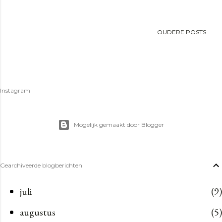
OUDERE POSTS
Instagram
Mogelijk gemaakt door Blogger
Gearchiveerde blogberichten
juli
9
augustus
5