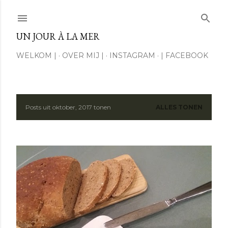
Doorgaan naar hoofdcontent
UN JOUR À LA MER
WELKOM |
OVER MIJ |
INSTAGRAM
| FACEBOOK
Posts uit oktober, 2017 tonen
ALLES TONEN
P
o
s
t
s