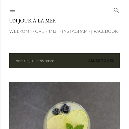
Doorgaan naar hoofdcontent
UN JOUR À LA MER
WELKOM |
OVER MIJ |
INSTAGRAM
| FACEBOOK
Posts uit juli, 2015 tonen
ALLES TONEN
P
o
s
t
s