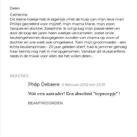
Delen
Catherine
Dit kleine hoekje heb ik eigenlijk (met de hulp van mijn lieve man
Philip) gecreëerd voor mijzelf, mijn mama Marie, mijn zoon
Jacques en dochter Josephine. Ik wil graag mijn passie delen en
door de loop der jaren heen weetjes verzamelen, zodat onze
keukengeheimen doorgegeven worden van mama op zoon of
dochter en wie weet ook omgekeerd. Toen mijn grootmoeder - een
echte keukenprinses - 20 jaar geleden stierf, had ik jammer genoeg
haar kennis nog niet in me opgenomen. Vandaar dit stukje erfenis
reeds in de maak voor allen die het willen delen...
REACTIES
Philip Debaere
9 februari 2012 om 23:57
Wat een aanrader! Een absoluut "topsoepje" !
BEANTWOORDEN