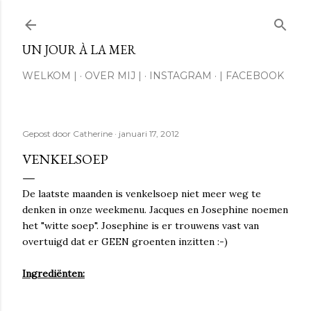
Doorgaan naar hoofdcontent
UN JOUR À LA MER
WELKOM |
OVER MIJ |
INSTAGRAM
| FACEBOOK
Gepost door
Catherine
januari 17, 2012
VENKELSOEP
De laatste maanden is venkelsoep niet meer weg te
denken in onze weekmenu. Jacques en Josephine noemen
het "witte soep". Josephine is er trouwens vast van
overtuigd dat er GEEN groenten inzitten :-)
Ingrediënten: