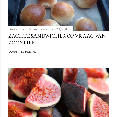
i
e
p
o
s
Gepost door
Catherine
januari 28, 2012
t
ZACHTE SANDWICHES: OP VRAAG VAN
e
ZOONLIEF
n
Delen
10 reacties