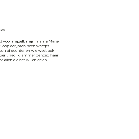
ies
erd voor mijzelf, mijn mama Marie,
 loop der jaren heen weetjes
n of dochter en wie weet ook
tierf, had ik jammer genoeg haar
allen die het willen delen...