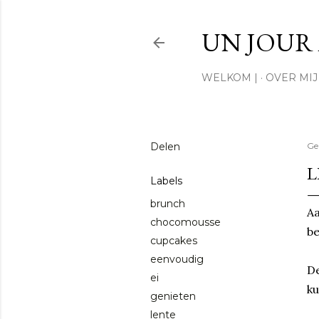
UN JOUR 
WELKOM |
OVER MIJ 
Delen
Ge
L
Labels
brunch
Aa
chocomousse
be
cupcakes
eenvoudig
De
ei
ku
genieten
lente