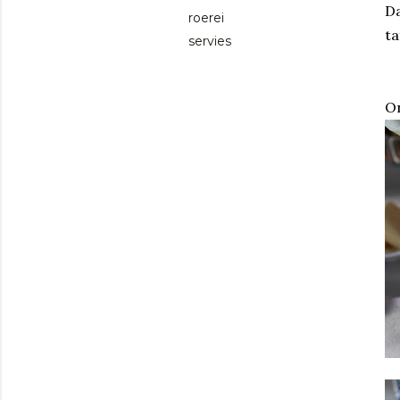
Da
roerei
ta
servies
On