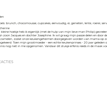
len
els:
brunch
chocomousse
cupcakes
eenvoudig
ei
genieten
lente
roerei
serv
therine
t kleine hoekje heb ik eigenlijk (met de hulp van mijn lieve man Philip) gecreë
jn zoon Jacques en dochter Josephine. Ik wil graag mijn passie delen en door de
rzamelen, zodat onze keukengeheimen doorgegeven worden van mama op zoo
gekeerd. Toen mijn grootmoeder - een echte keukenprinses - 20 jaar geleden s
nis nog niet in me opgenomen. Vandaar dit stukje erfenis reeds in de maak voor 
EACTIES