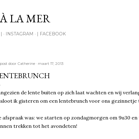
Doorgaan naar hoofdcontent
À LA MER
|
INSTAGRAM
| FACEBOOK
post door
Catherine
maart 17, 2013
ENTEBRUNCH
ngezien de lente buiten op zich laat wachten en wij verla
sloot ik gisteren om een lentebrunch voor ons gezinnetje 
 afspraak was: we starten op zondagmorgen om 9u30 en 
nnen trekken tot het avondeten!