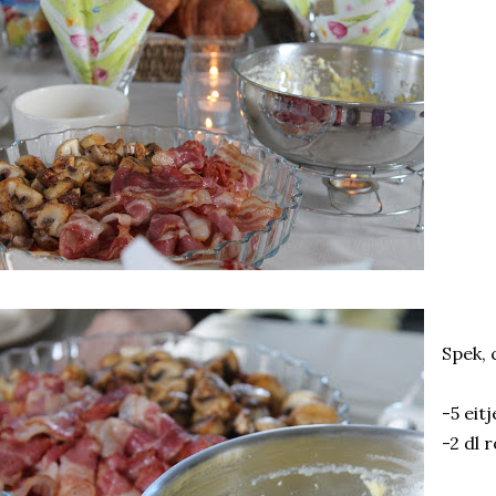
Spek,
-5 eitj
-2 dl 