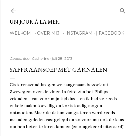
Doorgaan naar hoofdcontent
UN JOUR À LA MER
WELKOM |
OVER MIJ |
INSTAGRAM
| FACEBOOK
Gepost door
Catherine
juli 28, 2013
SAFFRAANSOEP MET GARNALEN
Gisterenavond kregen we aangenaam bezoek uit
Zwevegem over de vloer. In feite zijn het Philips
vrienden - van voor mijn tijd dus - en ik had ze reeds
enkele malen toevallig en kortstondig mogen
ontmoeten. Maar de datum van gisteren werd reeds
maanden geleden vastgelegd en zo voor mij ook de kans
om hen beter te leren kennen (en omgekeerd uiteraard)!