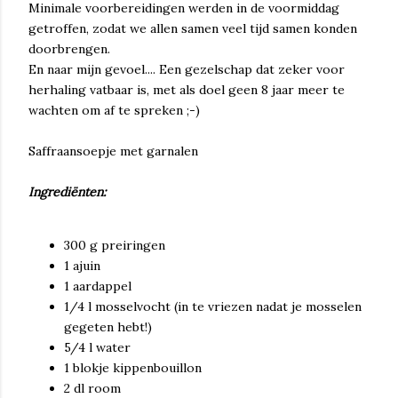
Minimale voorbereidingen werden in de voormiddag
getroffen, zodat we allen samen veel tijd samen konden
doorbrengen.
En naar mijn gevoel.... Een gezelschap dat zeker voor
herhaling vatbaar is, met als doel geen 8 jaar meer te
wachten om af te spreken ;-)
Saffraansoepje met garnalen
Ingrediënten:
300 g preiringen
1 ajuin
1 aardappel
1/4 l mosselvocht (in te vriezen nadat je mosselen
gegeten hebt!)
5/4 l water
1 blokje kippenbouillon
2 dl room