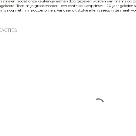
rzamelen, zodat onze keukengeheimen doorgegeven worden van mama op zoo
gekeerd. Toen mijn grootmoeder - een echte keukenprinses - 20 jaar geleden s
nis nog niet in me opgenomen. Vandaar dit stukje erfenis reeds in de maak voor 
EACTIES