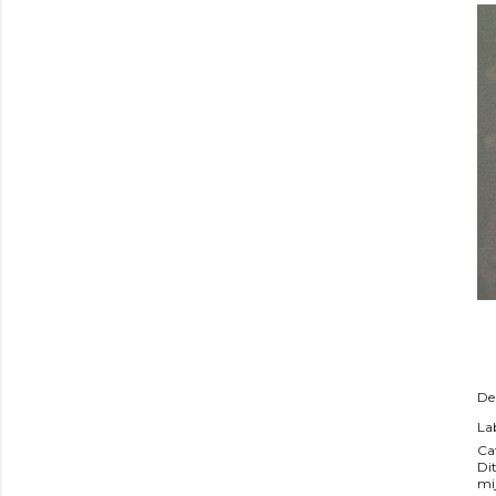
De
Lab
Ca
Di
mi