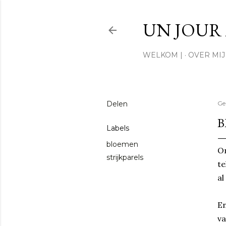
UN JOUR 
WELKOM |
OVER MIJ 
Delen
Ge
B
Labels
bloemen
On
strijkparels
te
al
En
v