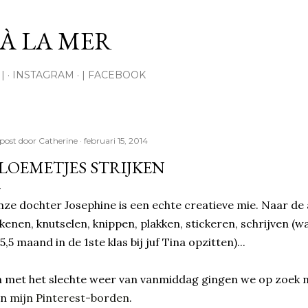
Doorgaan naar hoofdcontent
À LA MER
|
INSTAGRAM
| FACEBOOK
post door
Catherine
februari 15, 2014
LOEMETJES STRIJKEN
ze dochter Josephine is een echte creatieve mie. Naar de
kenen, knutselen, knippen, plakken, stickeren, schrijven (
 5,5 maand in de 1ste klas bij juf Tina opzitten)...
 met het slechte weer van vanmiddag gingen we op zoek n
an
mijn Pinterest-borden
.