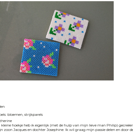
len
els:
bloemen
strijkparels
therine
t kleine hoekje heb ik eigenlijk (met de hulp van mijn lieve man Philip) gecreë
jn zoon Jacques en dochter Josephine. Ik wil graag mijn passie delen en door de