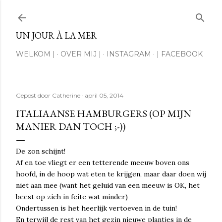
Doorgaan naar hoofdcontent
UN JOUR À LA MER
WELKOM |
OVER MIJ |
INSTAGRAM
| FACEBOOK
Gepost door
Catherine
april 05, 2014
ITALIAANSE HAMBURGERS (OP MIJN
MANIER DAN TOCH ;-))
De zon schijnt!
Af en toe vliegt er een tetterende meeuw boven ons
hoofd, in de hoop wat eten te krijgen, maar daar doen wij
niet aan mee (want het geluid van een meeuw is OK, het
beest op zich in feite wat minder)
Ondertussen is het heerlijk vertoeven in de tuin!
En terwijl de rest van het gezin nieuwe plantjes in de