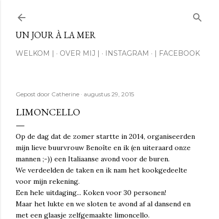
Doorgaan naar hoofdcontent
UN JOUR À LA MER
WELKOM |
OVER MIJ |
INSTAGRAM
| FACEBOOK
Gepost door
Catherine
augustus 29, 2015
LIMONCELLO
Op de dag dat de zomer startte in 2014, organiseerden
mijn lieve buurvrouw Benoîte en ik (en uiteraard onze
mannen ;-)) een Italiaanse avond voor de buren.
We verdeelden de taken en ik nam het kookgedeelte
voor mijn rekening.
Een hele uitdaging... Koken voor 30 personen!
Maar het lukte en we sloten te avond af al dansend en
met een glaasje zelfgemaakte limoncello.