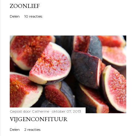
e
ZOONLIEF
n
Delen
10 reacties
Gepost door
Catherine
oktober 07, 2013
VIJGENCONFITUUR
Delen
2 reacties