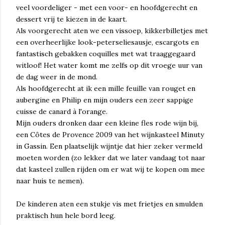
veel voordeliger - met een voor- en hoofdgerecht en
dessert vrij te kiezen in de kaart.
Als voorgerecht aten we een vissoep, kikkerbilletjes met
een overheerlijke look-peterseliesausje, escargots en
fantastisch gebakken coquilles met wat traaggegaard
witloof! Het water komt me zelfs op dit vroege uur van
de dag weer in de mond.
Als hoofdgerecht at ik een mille feuille van rouget en
aubergine en Philip en mijn ouders een zeer sappige
cuisse de canard à l'orange.
Mijn ouders dronken daar een kleine fles rode wijn bij,
een Côtes de Provence 2009 van het wijnkasteel Minuty
in Gassin. Een plaatselijk wijntje dat hier zeker vermeld
moeten worden (zo lekker dat we later vandaag tot naar
dat kasteel zullen rijden om er wat wij te kopen om mee
naar huis te nemen).
De kinderen aten een stukje vis met frietjes en smulden
praktisch hun hele bord leeg.