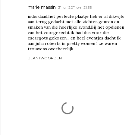
marie massin
31 juli 2011 om 21:35
inderdaad,het perfecte plaatje heb er al dikwijls
aan terug gedacht,met alle zichten,geuren en
smaken van die heerlijke avond.Bij het opdienen
van het voorgerecht,ik had dus voor die
escargots gekozen... en heel eventjes dacht ik
aan julia roberts in pretty women ! ze waren
trouwens overheerlijk
BEANTWOORDEN