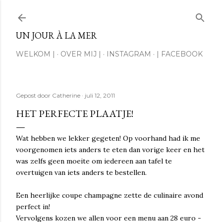
Doorgaan naar hoofdcontent
UN JOUR À LA MER
WELKOM |
OVER MIJ |
INSTAGRAM
| FACEBOOK
Gepost door
Catherine
juli 12, 2011
HET PERFECTE PLAATJE!
Wat hebben we lekker gegeten! Op voorhand had ik me
voorgenomen iets anders te eten dan vorige keer en het
was zelfs geen moeite om iedereen aan tafel te
overtuigen van iets anders te bestellen.
Een heerlijke coupe champagne zette de culinaire avond
perfect in!
Vervolgens kozen we allen voor een menu aan 28 euro -