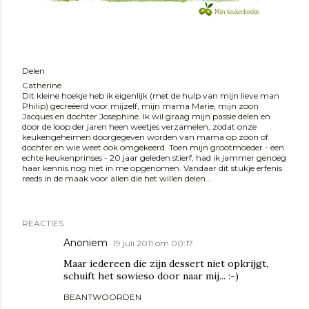
Delen
Catherine
Dit kleine hoekje heb ik eigenlijk (met de hulp van mijn lieve man
Philip) gecreëerd voor mijzelf, mijn mama Marie, mijn zoon
Jacques en dochter Josephine. Ik wil graag mijn passie delen en
door de loop der jaren heen weetjes verzamelen, zodat onze
keukengeheimen doorgegeven worden van mama op zoon of
dochter en wie weet ook omgekeerd. Toen mijn grootmoeder - een
echte keukenprinses - 20 jaar geleden stierf, had ik jammer genoeg
haar kennis nog niet in me opgenomen. Vandaar dit stukje erfenis
reeds in de maak voor allen die het willen delen...
REACTIES
Anoniem
19 juli 2011 om 00:17
Maar iedereen die zijn dessert niet opkrijgt,
schuift het sowieso door naar mij... :-)
BEANTWOORDEN