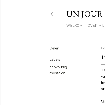
UN JOUR 
WELKOM |
OVER MIJ 
Delen
Ge
1
Labels
eenvoudig
Tr
mosselen
va
he
st
Vo