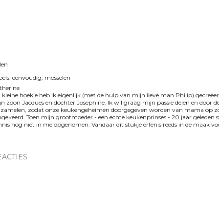
len
els:
eenvoudig
mosselen
therine
t kleine hoekje heb ik eigenlijk (met de hulp van mijn lieve man Philip) gecreë
jn zoon Jacques en dochter Josephine. Ik wil graag mijn passie delen en door de
rzamelen, zodat onze keukengeheimen doorgegeven worden van mama op zoo
gekeerd. Toen mijn grootmoeder - een echte keukenprinses - 20 jaar geleden s
nis nog niet in me opgenomen. Vandaar dit stukje erfenis reeds in de maak voor 
EACTIES