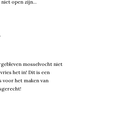
niet open zijn...
.
rgebleven mosselvocht niet
ries het in! Dit is een
s voor het maken van
isgerecht!