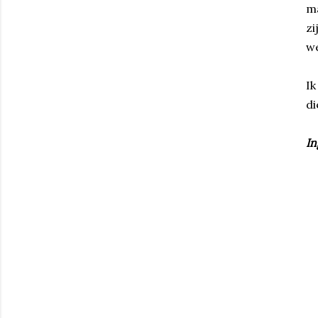
ma
zi
w
Ik
di
In