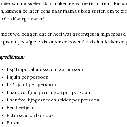
nier van mosselen klaarmaken eens toe te lichten... En aan
jn, kunnen ze later eens naar mama's blog surfen om te zi
erden klaargemaakt!
 moet wel zeggen dat er heel wat groentjes in mijn mossele
e groentjes afgeven is super en bovendien is het lekker en
grediënten:
1 kg Imperial mosselen per persoon
1 ajuin per persoon
1/2 sjalot per persoon
1 handvol fijne preiringen per persoon
1 handvol fijngesneden selder per persoon
Een beetje look
Peterselie en bieslook
Boter