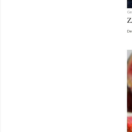
Ge
Z
De