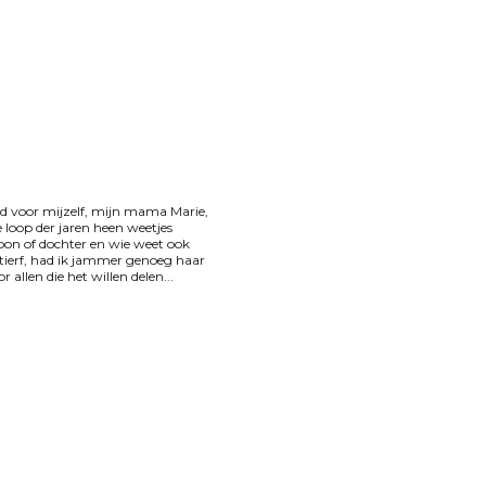
erd voor mijzelf, mijn mama Marie,
 loop der jaren heen weetjes
n of dochter en wie weet ook
tierf, had ik jammer genoeg haar
allen die het willen delen...