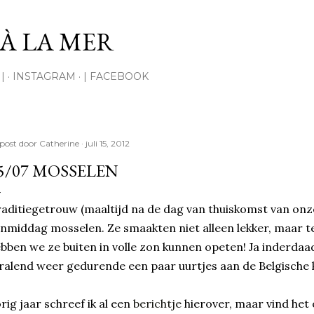
Doorgaan naar hoofdcontent
À LA MER
|
INSTAGRAM
| FACEBOOK
post door
Catherine
juli 15, 2012
5/07 MOSSELEN
aditiegetrouw (maaltijd na de dag van thuiskomst van onz
nmiddag mosselen. Ze smaakten niet alleen lekker, maar te
bben we ze buiten in volle zon kunnen opeten! Ja inderdaad
ralend weer gedurende een paar uurtjes aan de Belgische k
rig jaar schreef ik al een
berichtje
hierover, maar vind het 