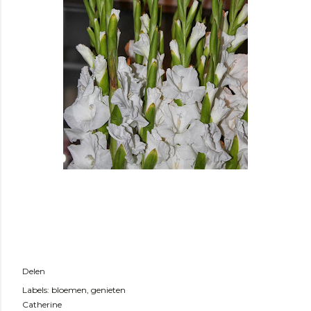
Delen
Labels:
bloemen
genieten
Catherine