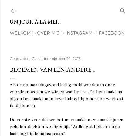
Doorgaan naar hoofdcontent
UN JOUR À LA MER
WELKOM |
OVER MIJ |
INSTAGRAM
| FACEBOOK
Gepost door
Catherine
oktober 29, 2013
BLOEMEN VAN EEN ANDERE...
Als er op maandagavond laat gebeld wordt aan onze
voordeur, weten we wie en wat het is... En het maakt me
blij en het maakt mijn lieve hubby blij omdat hij weet dat
ik blij ben ;-)
De eerste keer dat we het meemaakten een aantal jaren
geleden, dachten we eigenlijk "Welke zot belt er nu zo
laat nog bij de mensen aan!"